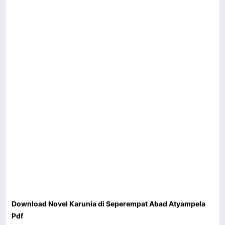
Download Novel Karunia di Seperempat Abad Atyampela
Pdf